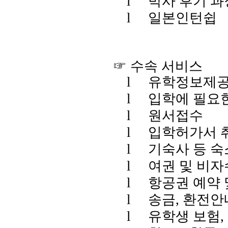
l
박사 후기 과
l
일본인턴쉽
☞ 수속 서비스
l
유학정보제공
l
입학에 필요
l
원서접수
l
입학허가서 
l
기숙사 등 
l
여권 및 비
l
항공권 예약 
l
송금
, 환전
l
유학생 보험